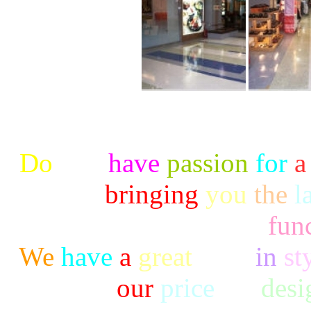
Do
you
have
passion
for
a
to
bringing
you
the
l
func
We
have
a
great
taste
in
st
our
price
are
desi