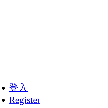
Copyright ©2014 中北化學工
Indus
台中市后里區甲后路952號｜電話：0
7146｜Email：ch
登入
Register