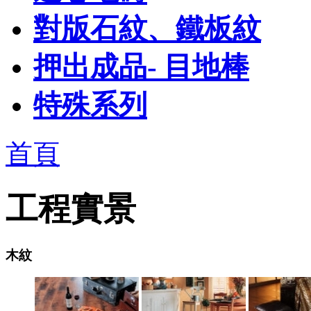
對版石紋、鐵板紋
押出成品- 目地棒
特殊系列
首頁
工程實景
木紋