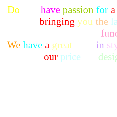
Do
you
have
passion
for
a
to
bringing
you
the
l
func
We
have
a
great
taste
in
st
our
price
are
desi
Copyright ©2014 中北化學工
Indus
台中市后里區甲后路952號｜電話：0