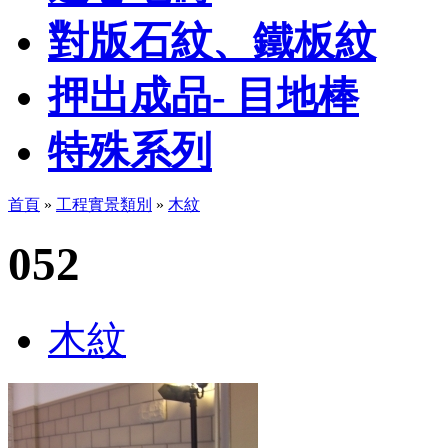
對版石紋、鐵板紋
押出成品- 目地棒
特殊系列
首頁
»
工程實景類別
»
木紋
052
木紋