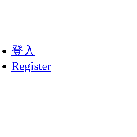
7146｜Email：ch
登入
Register