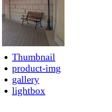
Thumbnail
product-img
gallery
lightbox