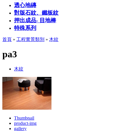
透心地磚
對版石紋、鐵板紋
押出成品- 目地棒
特殊系列
首頁
»
工程實景類別
»
木紋
pa3
木紋
Thumbnail
product-img
gallery