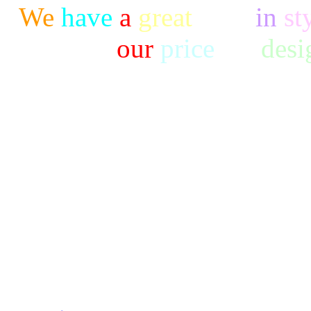
We
have
a
great
taste
in
st
our
price
are
desi
Copyright ©2014 中北化學工
Indus
台中市后里區甲后路952號｜電話：0
7146｜Email：ch