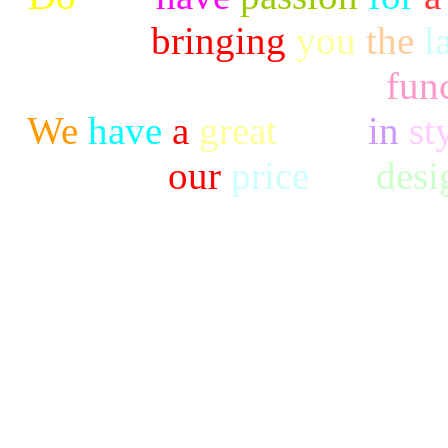
to
bringing
you
the
l
func
We
have
a
great
taste
in
st
our
price
are
desi
Copyright ©2014 中北化學工
Indus
台中市后里區甲后路952號｜電話：0
7146｜Email：ch