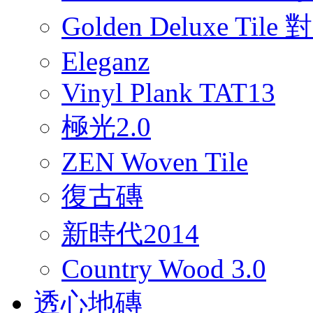
Golden Deluxe Til
Eleganz
Vinyl Plank TAT13
極光2.0
ZEN Woven Tile
復古磚
新時代2014
Country Wood 3.0
透心地磚